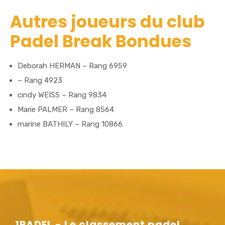
Autres joueurs du club
Padel Break Bondues
Deborah HERMAN – Rang 6959
– Rang 4923
cindy WEISS – Rang 9834
Marie PALMER – Rang 8564
marine BATHILY – Rang 10866
1PADEL - Le classement padel