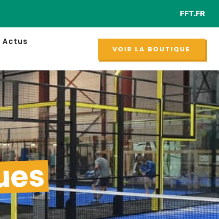
FFT.FR
ement de padel homme et femme
Actus
VOIR LA BOUTIQUE
ues