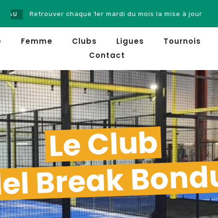
Retrouver chaque 1er mardi du mois la mise à jour du class
e
Femme
Clubs
Ligues
Tournois
Contact
Le Club
el Break Bond