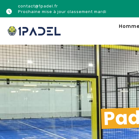
contact@1padel.fr
NOUVEAU
Prochaine mise à jour classement mardi
Homm
Pad