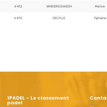
6 412
VANDERSCHAEGH
Marine
6 870
DELYLLE
Tiphaine
1PADEL - Le classement
Conta
padel