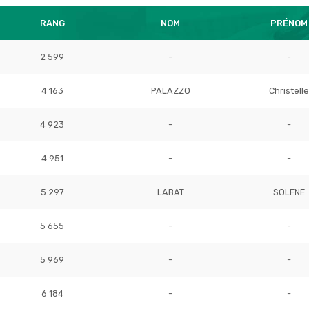
RANG
NOM
PRÉNOM
2 599
-
-
4 163
PALAZZO
Christelle
4 923
-
-
4 951
-
-
5 297
LABAT
SOLENE
5 655
-
-
5 969
-
-
6 184
-
-