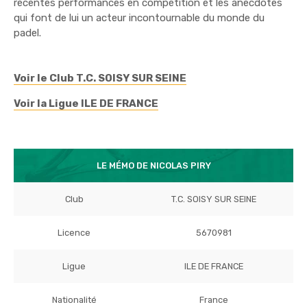
récentes performances en compétition et les anecdotes
qui font de lui un acteur incontournable du monde du
padel.
Voir le Club T.C. SOISY SUR SEINE
Voir la Ligue ILE DE FRANCE
LE MÉMO DE NICOLAS PIRY
Club
T.C. SOISY SUR SEINE
Licence
5670981
Ligue
ILE DE FRANCE
Nationalité
France