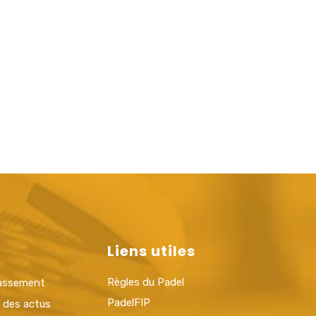
Liens utiles
Règles du Padel
lassement
PadelFIP
t des actus