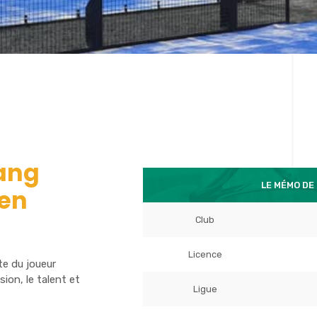
rang
LE MÉMO DE 
 en
Club
Licence
te du joueur
sion, le talent et
Ligue