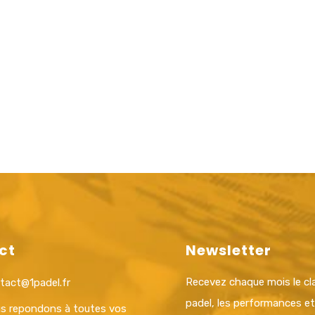
ct
Newsletter
Recevez chaque mois le c
tact@1padel.fr
padel, les performances e
s repondons à toutes vos