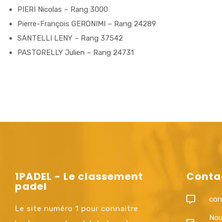
PIERI Nicolas – Rang 3000
Pierre-François GERONIMI – Rang 24289
SANTELLI LENY – Rang 37542
PASTORELLY Julien – Rang 24731
1PADEL - Le classement
Conta
padel
con
Le site numéro 1 pour connaitre
Nou