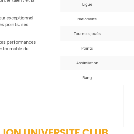
, le talent et la
Ligue
ueur exceptionnel
Nationalité
es points, ses
Tournois joués
ntes performances
Points
ontournable du
Assimilation
Rang
DIJON UNIVERSITE CLUB