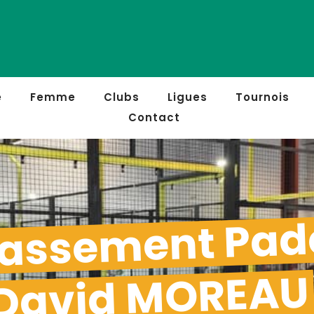
e
Femme
Clubs
Ligues
Tournois
Contact
assement Pad
David MOREAU