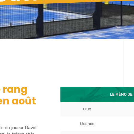
 rang
LE MÉMO DE
en août
Club
Licence
te du joueur David