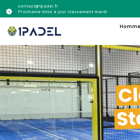
contact@1padel.fr
Prochaine mise à jour classement mardi
Homm
Cl
St