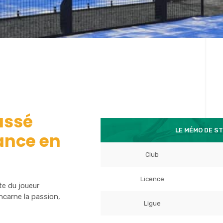
assé
LE MÉMO DE S
ance en
Club
Licence
te du joueur
carne la passion,
Ligue