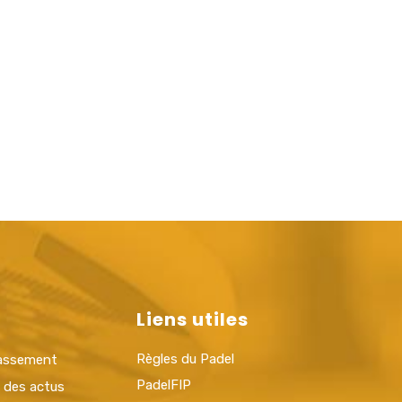
Liens utiles
Règles du Padel
lassement
PadelFIP
t des actus