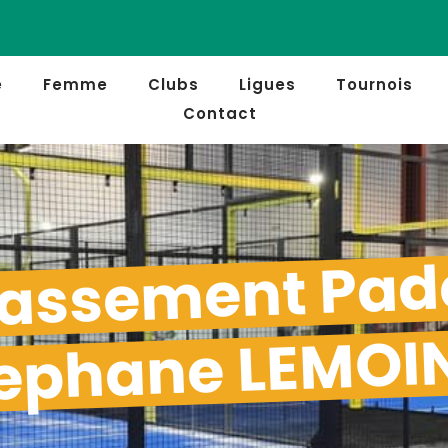
e
Femme
Clubs
Ligues
Tournois
Contact
assement Pad
ephane LEMOI