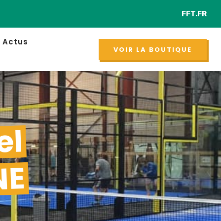
FFT.FR
Retro
NOUVEAU
Actus
VOIR LA BOUTIQUE
el
NE