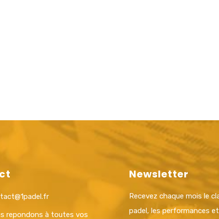
ct
Newsletter
Recevez chaque mois le c
tact@1padel.fr
padel, les performances e
s repondons à toutes vos