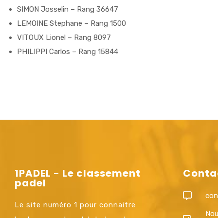
SIMON Josselin – Rang 36647
LEMOINE Stephane – Rang 1500
VITOUX Lionel – Rang 8097
PHILIPPI Carlos – Rang 15844
1PADEL - Le classement
Conta
padel
con
Le site numéro 1 pour connaitre
Nou