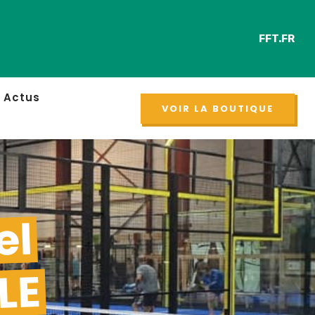
FFT.FR
Retrou
NOUVEAU
Actus
VOIR LA BOUTIQUE
el
LE