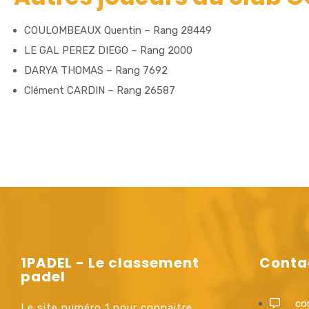
COULOMBEAUX Quentin – Rang 28449
LE GAL PEREZ DIEGO – Rang 2000
DARYA THOMAS – Rang 7692
Clément CARDIN – Rang 26587
1PADEL - Le classement
Conta
padel
co
Le site numéro 1 pour connaitre