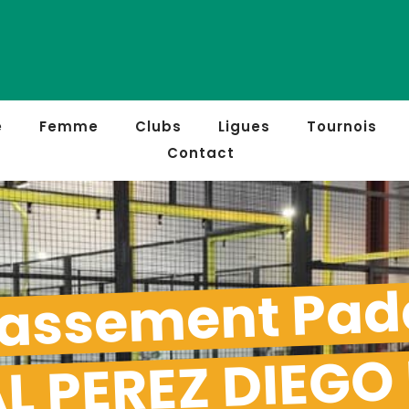
e
Femme
Clubs
Ligues
Tournois
Contact
assement Pad
L PEREZ DIEGO 