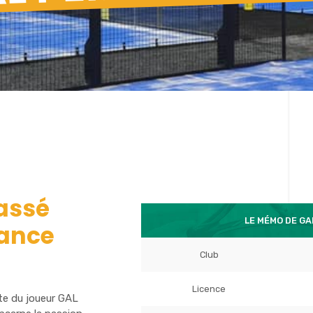
lassé
LE MÉMO DE GA
rance
Club
Licence
te du joueur GAL