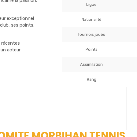
carne la passion,
Ligue
ueur exceptionnel
Nationalité
lub, ses points,
Tournois joués
 récentes
Points
 un acteur
Assimilation
Rang
 COMITE MORBIHAN TENNIS