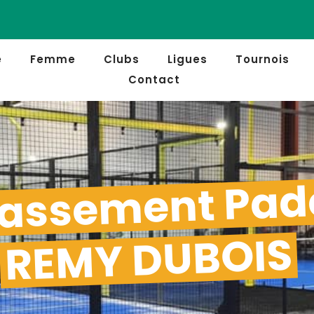
e
Femme
Clubs
Ligues
Tournois
Contact
assement Pad
REMY DUBOIS