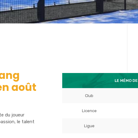
rang
LE MÉMO DE
en août
Club
Licence
te du joueur
ssion, le talent
Ligue