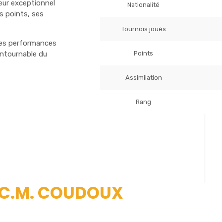
ueur exceptionnel
Nationalité
s points, ses
Tournois joués
tes performances
Points
ontournable du
Assimilation
Rang
T.C.M. COUDOUX