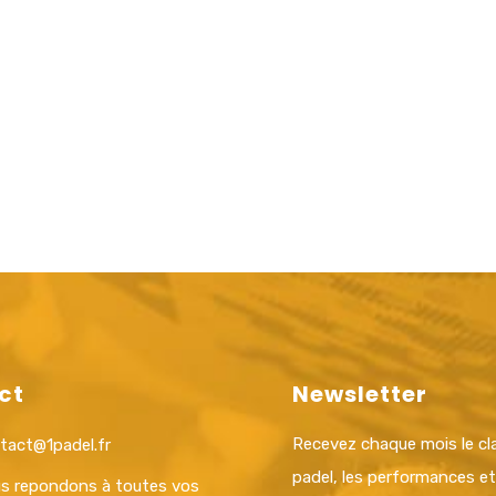
ct
Newsletter
Recevez chaque mois le c
tact@1padel.fr
padel, les performances e
s repondons à toutes vos