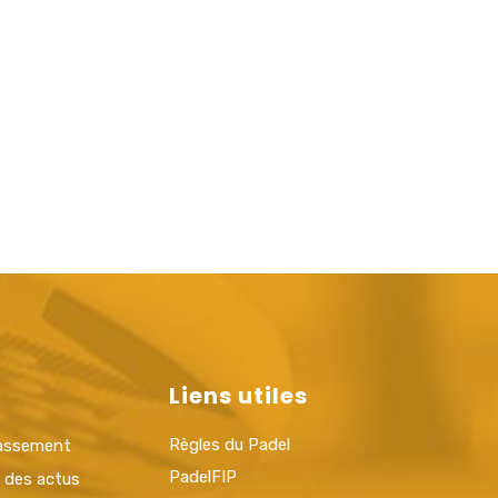
Liens utiles
Règles du Padel
lassement
PadelFIP
t des actus