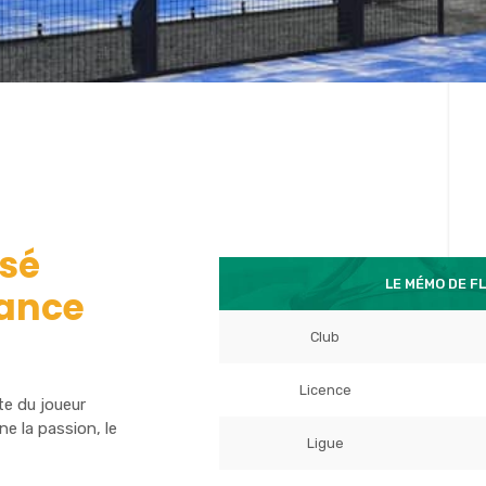
ssé
LE MÉMO DE F
rance
Club
Licence
te du joueur
e la passion, le
Ligue