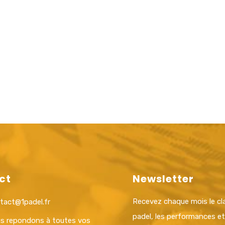
ct
Newsletter
Recevez chaque mois le c
tact@1padel.fr
padel, les performances e
s repondons à toutes vos