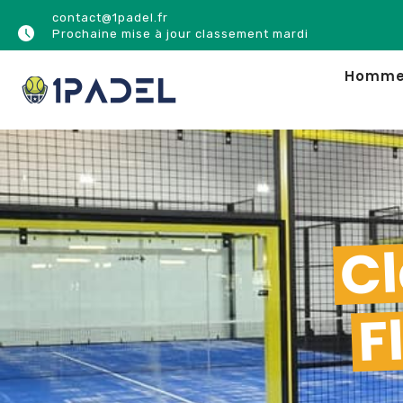
contact@1padel.fr
Prochaine mise à jour classement mardi
Homm
Cl
F