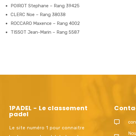
POIROT Stephane – Rang 39425
CLERC Noe – Rang 38038
ROCCARO Maxence – Rang 4002
TISSOT Jean-Marin – Rang 5587
1PADEL - Le classement
Conta
padel
con
Le site numéro 1 pour connaitre
Nou