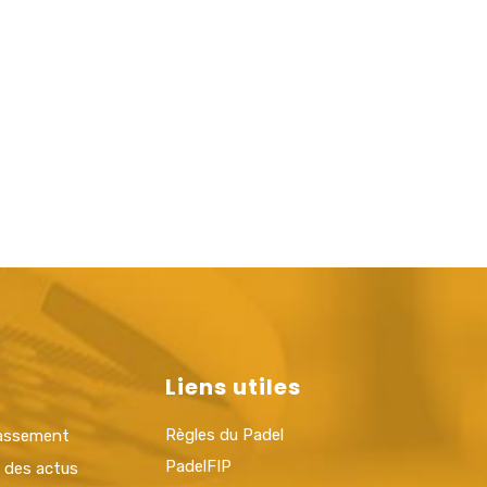
Liens utiles
Règles du Padel
lassement
PadelFIP
t des actus