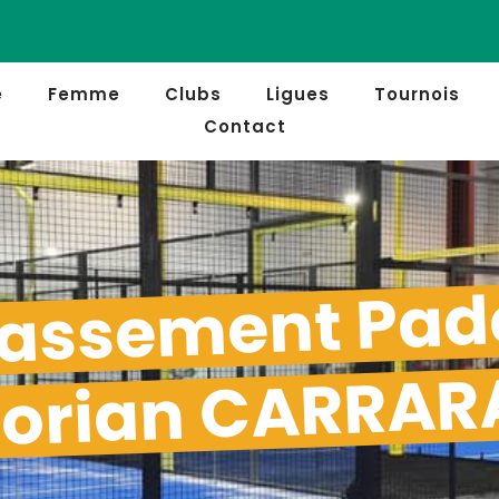
e
Femme
Clubs
Ligues
Tournois
Contact
assement Pad
lorian CARRAR