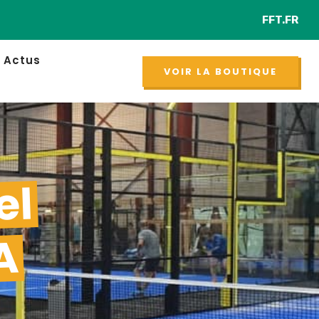
FFT.FR
Retr
NOUVEAU
Actus
VOIR LA BOUTIQUE
el
A