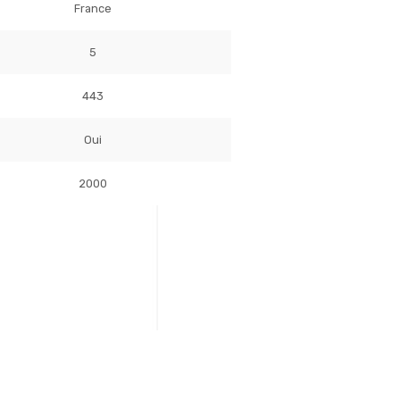
France
5
443
Oui
2000