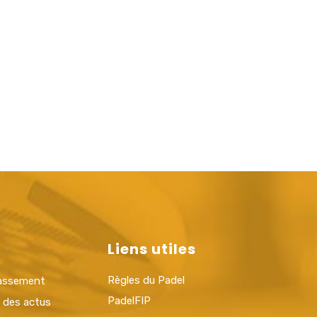
Liens utiles
Règles du Padel
lassement
PadelFIP
t des actus