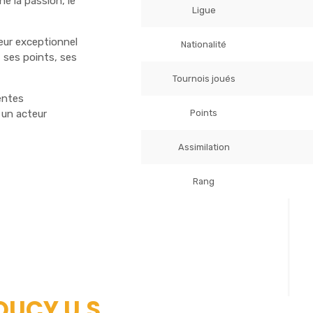
e la passion, le
Ligue
ueur exceptionnel
Nationalité
 ses points, ses
Tournois joués
entes
Points
 un acteur
Assimilation
Rang
OUCY U.S.