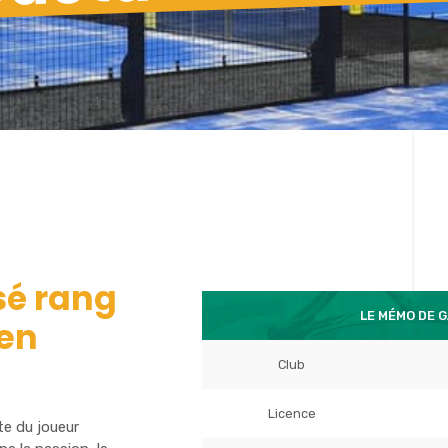
sé rang
LE MÉMO DE G
 en
Club
Licence
te du joueur