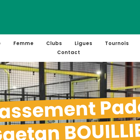
e
Femme
Clubs
Ligues
Tournois
Contact
assement Pad
aetan BOUILLI