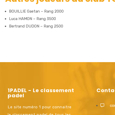
BOUILLIE Gaetan – Rang 2000
Luca HAMON – Rang 3500
Bertrand DUDON – Rang 2500
1PADEL - Le classement
Conta
padel
co
Le site numéro 1 pour connaitre
le classement padel de tous les