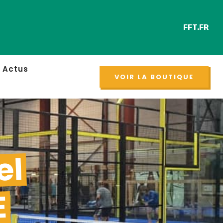
FFT.FR
Retro
NOUVEAU
Actus
VOIR LA BOUTIQUE
el
E