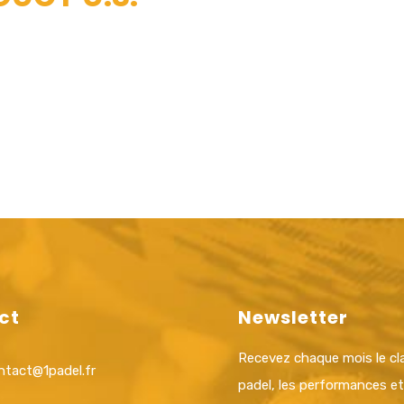
ct
Newsletter
Recevez chaque mois le c
ntact@1padel.fr
padel, les performances e