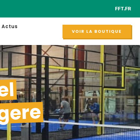
FFT.FR
Retrou
NOUVEAU
Actus
VOIR LA BOUTIQUE
el
gere