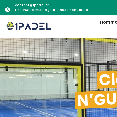
contact@1padel.fr
Prochaine mise à jour classement mardi
Homm
Cl
N’GU