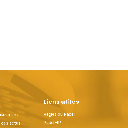
Liens utiles
Règles du Padel
lassement
PadelFIP
t des actus