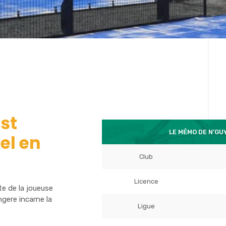
st
LE MÉMO DE N’GU
el en
Club
Licence
te de la joueuse
gere incarne la
Ligue