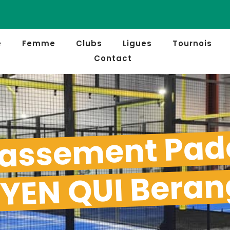
e
Femme
Clubs
Ligues
Tournois
Contact
assement Pad
YEN QUI Beran