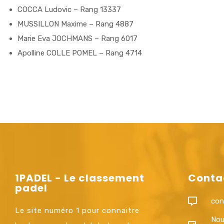
COCCA Ludovic – Rang 13337
MUSSILLON Maxime – Rang 4887
Marie Eva JOCHMANS – Rang 6017
Apolline COLLE POMEL – Rang 4714
1PADEL - Le classement
Conta
padel
con
Le site numéro 1 pour connaitre
Nou