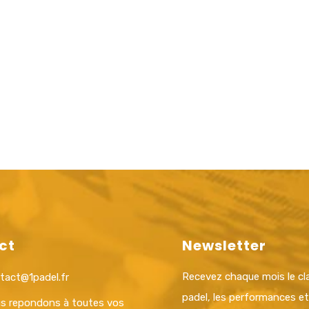
ct
Newsletter
Recevez chaque mois le c
tact@1padel.fr
padel, les performances e
s repondons à toutes vos