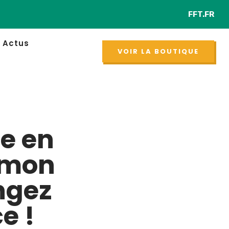
FFT.FR
R
NOUVEAU
Actus
VOIR LA BOUTIQUE
e en
é mon
ngez
e !