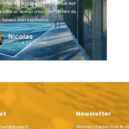
rticles. De la préparation physique aux
s offre un aperçu unique de l'univers du
à travers mon expérience.
Nicolas
JOUEUR DE PADEL
ct
Newsletter
Recevez chaque mois le c
tact@1padel.fr