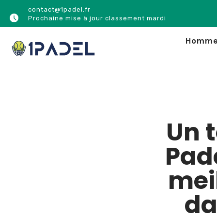
contact@1padel.fr
Prochaine mise à jour classement mardi
Homm
Un 
Pade
mei
da