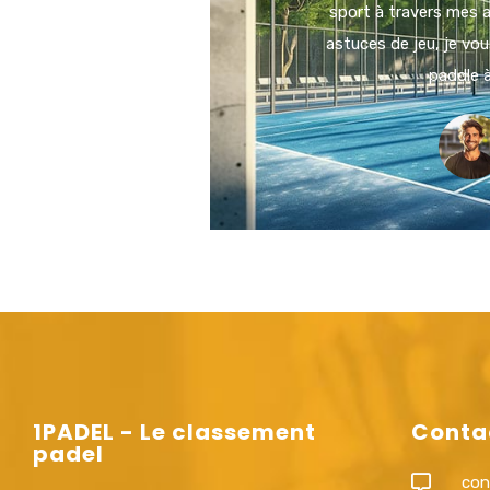
sport à travers mes a
astuces de jeu, je vou
paddle 
1PADEL - Le classement
Conta
padel
con