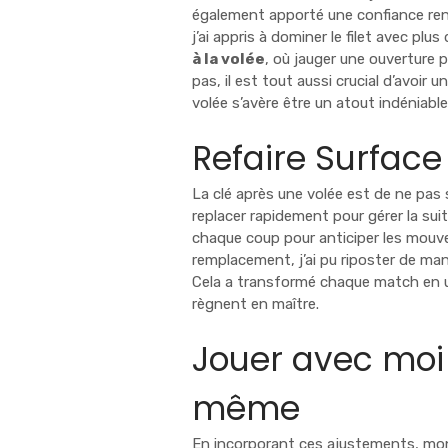
également apporté une confiance reno
j’ai appris à dominer le filet avec plu
à la volée
, où jauger une ouverture 
pas, il est tout aussi crucial d’avoir 
volée s’avère être un atout indéniable
Refaire Surface
La clé après une volée est de ne pas 
replacer rapidement pour gérer la suite
chaque coup pour anticiper les mouve
remplacement, j’ai pu riposter de mani
Cela a transformé chaque match en un
règnent en maître.
Jouer avec moi
même
En incorporant ces ajustements, mon 