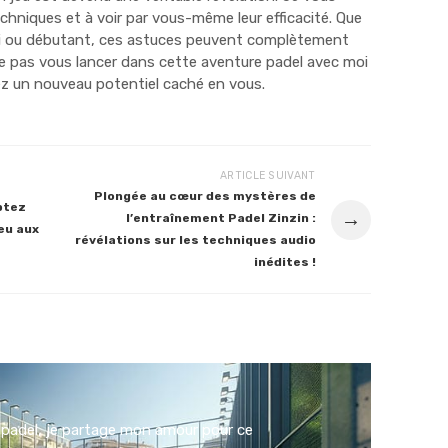
hniques et à voir par vous-même leur efficacité. Que
ri ou débutant, ces astuces peuvent complètement
i ne pas vous lancer dans cette aventure padel avec moi
z un nouveau potentiel caché en vous.
ARTICLE SUIVANT
Plongée au cœur des mystères de
ptez
→
l’entraînement Padel Zinzin :
ieu aux
révélations sur les techniques audio
inédites !
padel, je partage mon amour pour ce