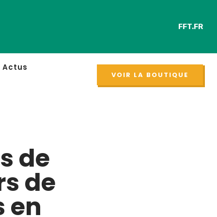
FFT.FR
Retrouver chaqu
NOUVEAU
Actus
VOIR LA BOUTIQUE
s de
rs de
s en