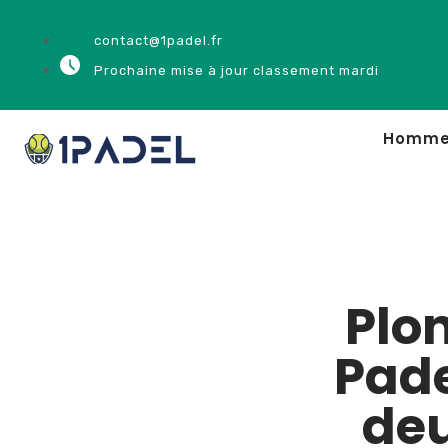
contact@1padel.fr
Prochaine mise à jour classement mardi
Homm
Plo
Pade
deu