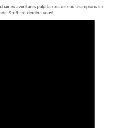
ochaines aventures palpitantes de nos champions en
Padel Stuff est derrière vous!