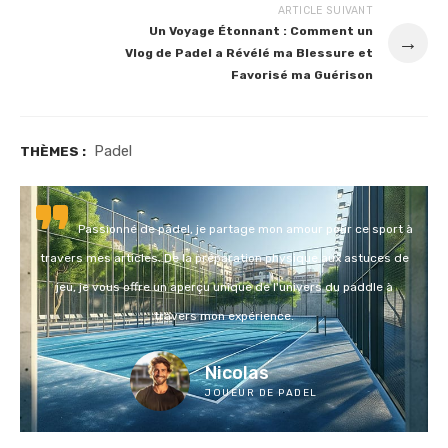
ARTICLE SUIVANT
Un Voyage Étonnant : Comment un
→
Vlog de Padel a Révélé ma Blessure et
Favorisé ma Guérison
Padel
THÈMES :
Passionné de padel, je partage mon amour pour ce sport à
travers mes articles. De la préparation physique aux astuces de
jeu, je vous offre un aperçu unique de l'univers du paddle à
travers mon expérience.
Nicolas
JOUEUR DE PADEL