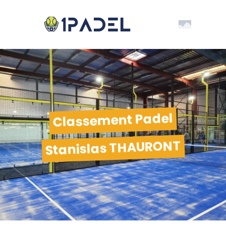
Classement Padel
Stanislas THAURONT