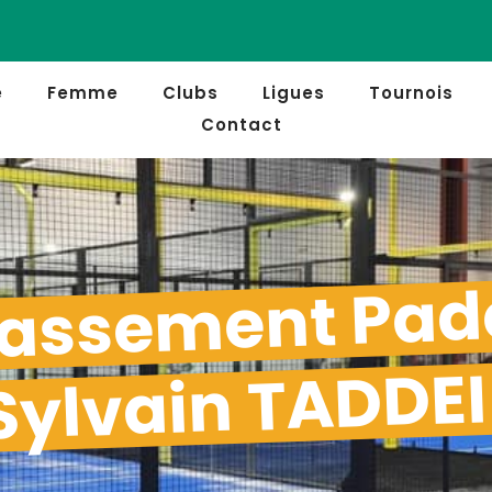
e
Femme
Clubs
Ligues
Tournois
Contact
assement Pad
Sylvain TADDEI