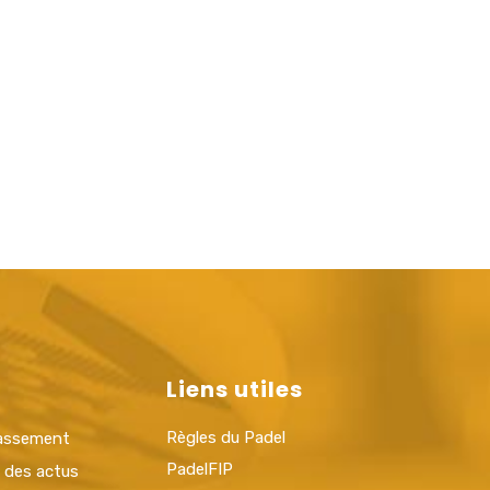
Liens utiles
Règles du Padel
lassement
PadelFIP
t des actus