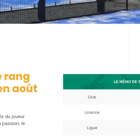
é rang
LE MÉMO DE 
en août
Club
Licence
te du joueur
 passion, le
Ligue