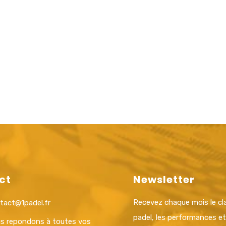
ct
Newsletter
Recevez chaque mois le c
tact@1padel.fr
padel, les performances e
s repondons à toutes vos