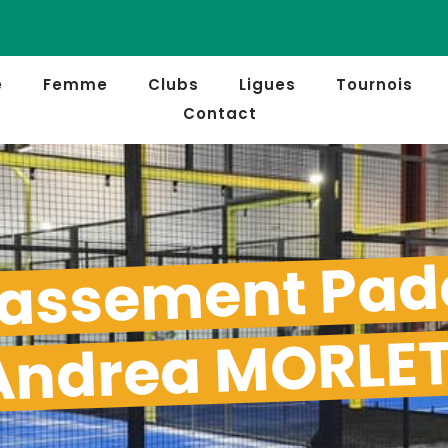
e
Femme
Clubs
Ligues
Tournois
Contact
assement Pad
Andrea MORLE