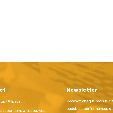
ct
Newsletter
Recevez chaque mois le c
tact@1padel.fr
padel, les performances e
s repondons à toutes vos