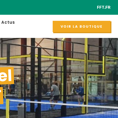
FFT.FR
Retr
NOUVEAU
Actus
VOIR LA BOUTIQUE
el
T