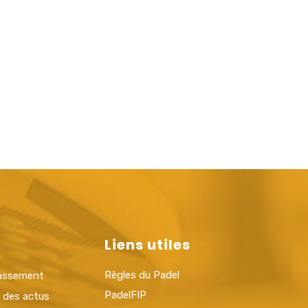
Liens utiles
Règles du Padel
lassement
PadelFIP
t des actus