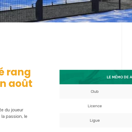
é rang
LE MÉMO DE 
en août
Club
Licence
te du joueur
la passion, le
Ligue