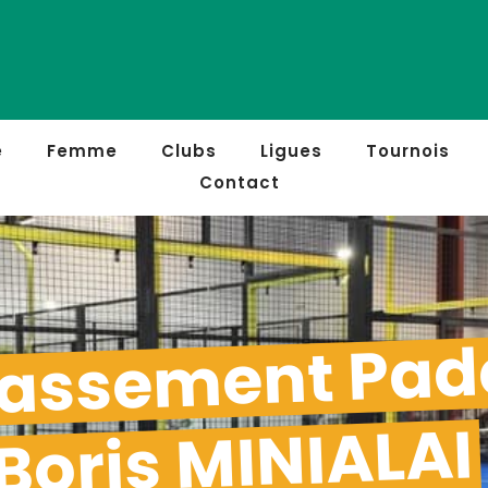
e
Femme
Clubs
Ligues
Tournois
Contact
assement Pad
Boris MINIALAI