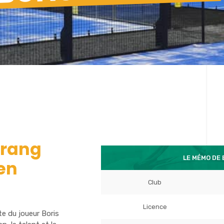
 rang
LE MÉMO DE 
en
Club
Licence
te du joueur Boris