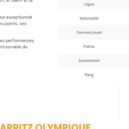
n, le talent et la
Ligue
ueur exceptionnel
Nationalité
es points, ses
Tournois joués
ntes performances
Points
ontournable du
Assimilation
Rang
BIARRITZ OLYMPIQUE