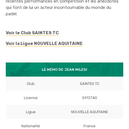
récentes performances en compétition et les anecdotes
qui font de lui un acteur incontournable du monde du
padel.
Voir le Club SAINTES TC
Voir la Ligue NOUVELLE AQUITAINE
LE MÉMO DE JEAN MILESI
Club
SAINTES TC
Licence
5913740
Ligue
NOUVELLE AQUITAINE
Nationalité
France