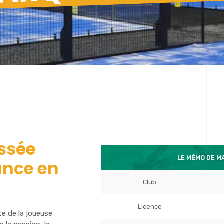
ssée
LE MÉMO DE M
ance en
Club
Licence
te de la joueuse