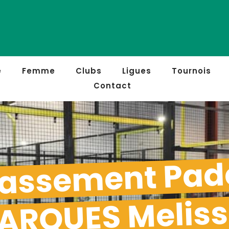
e
Femme
Clubs
Ligues
Tournois
Contact
assement Pad
ARQUES Melis