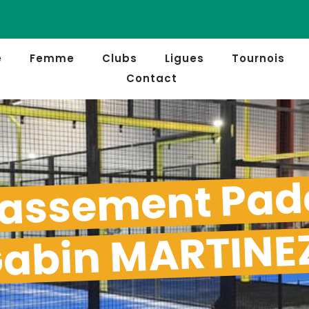
e
Femme
Clubs
Ligues
Tournois
Contact
assement Pad
abin MARTINE