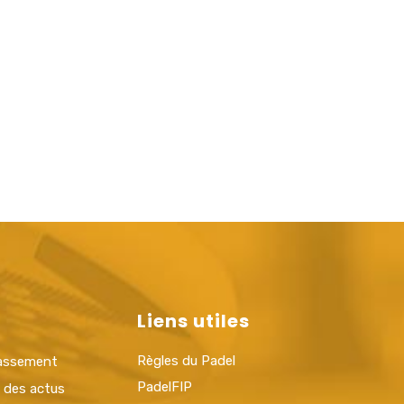
Liens utiles
Règles du Padel
lassement
PadelFIP
t des actus