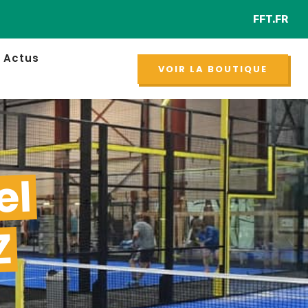
FFT.FR
Retr
NOUVEAU
Actus
VOIR LA BOUTIQUE
el
Z