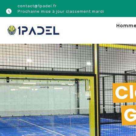
contact@1padel.fr
Prochaine mise à jour classement mardi
Homm
Cl
G