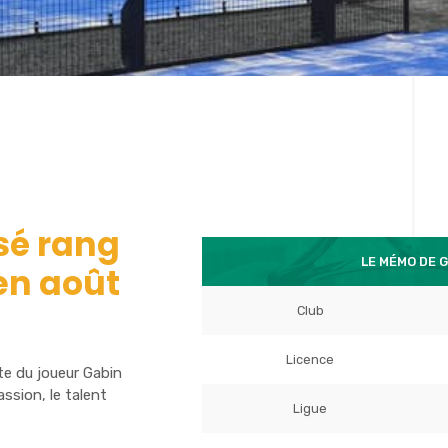
sé rang
LE MÉMO DE 
en août
Club
Licence
te du joueur Gabin
ssion, le talent
Ligue