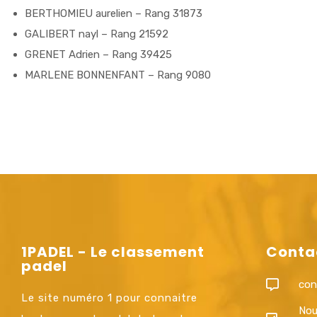
BERTHOMIEU aurelien – Rang 31873
GALIBERT nayl – Rang 21592
GRENET Adrien – Rang 39425
MARLENE BONNENFANT – Rang 9080
1PADEL - Le classement
Conta
padel
con
Le site numéro 1 pour connaitre
Nou