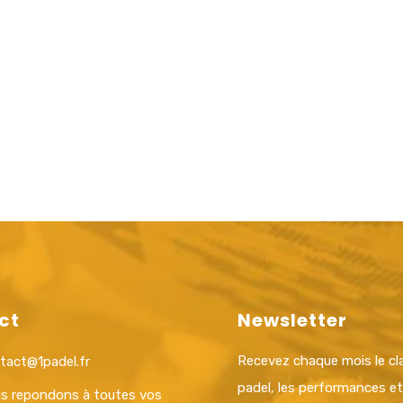
ct
Newsletter
Recevez chaque mois le c
tact@1padel.fr
padel, les performances e
s repondons à toutes vos