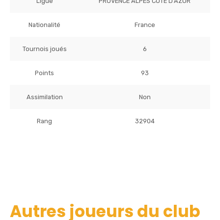
Ligue
PROVENCE ALPES COTE D'AZUR
Nationalité
France
Tournois joués
6
Points
93
Assimilation
Non
Rang
32904
Autres joueurs du club