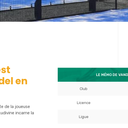
st
LE MÉMO DE VAND
del en
Club
Licence
te de la joueuse
divine incarne la
Ligue