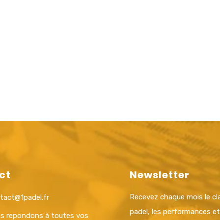
ct
Newsletter
Recevez chaque mois le c
tact@1padel.fr
padel, les performances e
s repondons à toutes vos