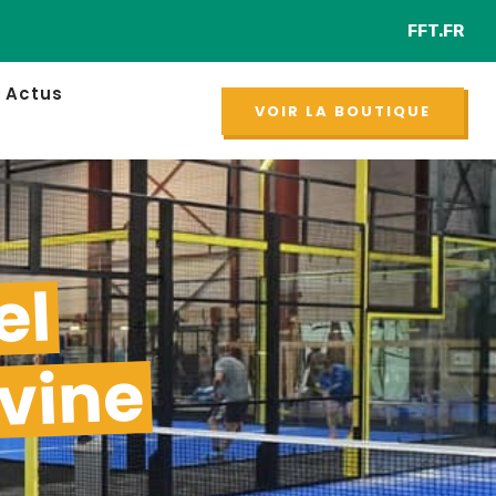
FFT.FR
Retr
NOUVEAU
Actus
VOIR LA BOUTIQUE
el
vine