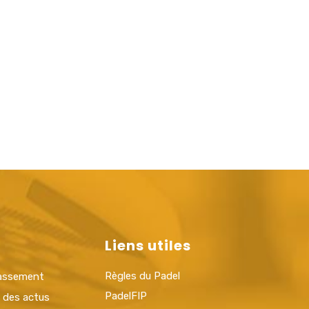
Liens utiles
Règles du Padel
lassement
PadelFIP
t des actus