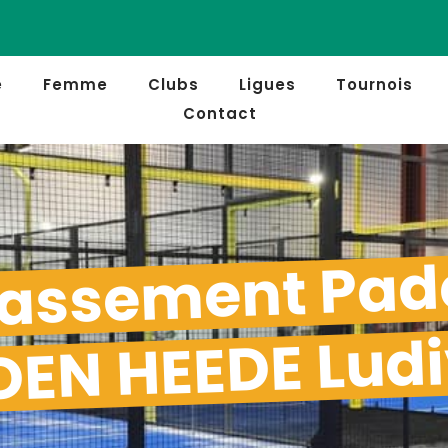
e
Femme
Clubs
Ligues
Tournois
Contact
assement Pad
EN HEEDE Ludi