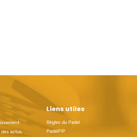
Liens utiles
Règles du Padel
lassement
PadelFIP
t des actus