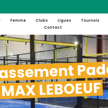
e
Femme
Clubs
Ligues
Tournois
Contact
assement Pad
MAX LEBOEUF