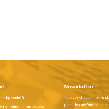
ct
Newsletter
Recevez chaque mois le c
tact@1padel.fr
padel, les performances e
s repondons à toutes vos