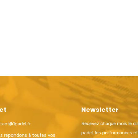
ct
Newsletter
Recevez chaque mois le c
tact@1padel.fr
padel, les performances e
s repondons à toutes vos