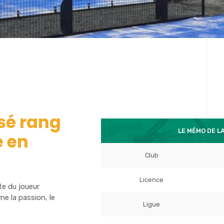
sé rang
LE MÉMO DE L
e en
Club
Licence
te du joueur
e la passion, le
Ligue