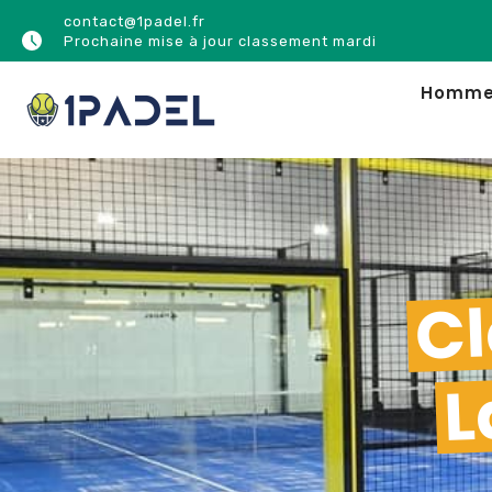
contact@1padel.fr
Prochaine mise à jour classement mardi
Homm
Cl
L