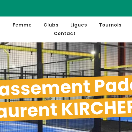
e
Femme
Clubs
Ligues
Tournois
Contact
assement Pad
aurent KIRCHE