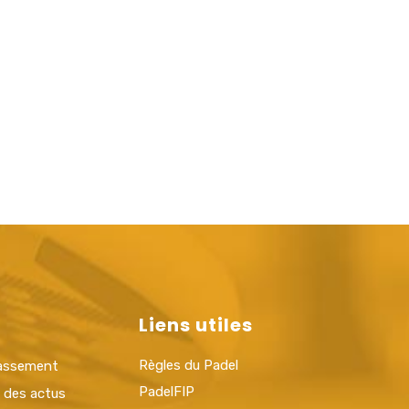
Liens utiles
Règles du Padel
lassement
PadelFIP
t des actus