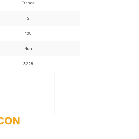
France
2
108
Non
3228
NCON