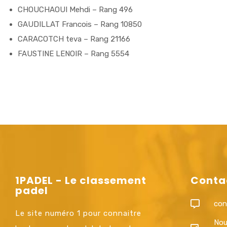
CHOUCHAOUI Mehdi – Rang 496
GAUDILLAT Francois – Rang 10850
CARACOTCH teva – Rang 21166
FAUSTINE LENOIR – Rang 5554
1PADEL - Le classement
Conta
padel
con
Le site numéro 1 pour connaitre
Nou