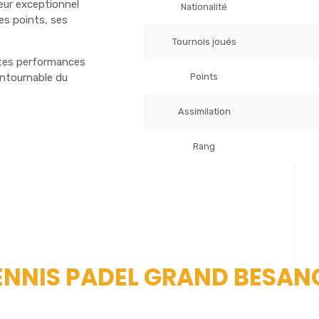
ueur exceptionnel
Nationalité
es points, ses
Tournois joués
ntes performances
Points
ontournable du
Assimilation
Rang
 TENNIS PADEL GRAND BESA