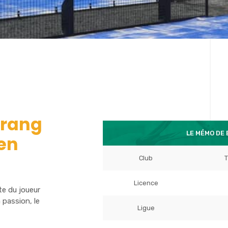
 rang
LE MÉMO DE 
 en
Club
T
Licence
te du joueur
 passion, le
Ligue