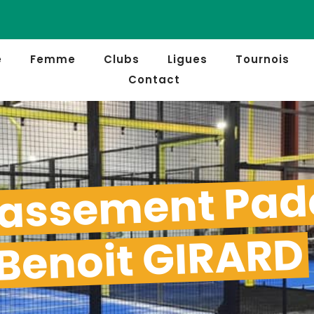
e
Femme
Clubs
Ligues
Tournois
Contact
assement Pad
Benoit GIRARD