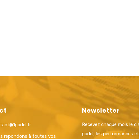
ct
Newsletter
Recevez chaque mois le c
tact@1padel.fr
padel, les performances e
s repondons à toutes vos