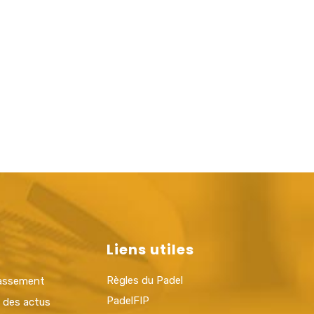
Liens utiles
Règles du Padel
lassement
PadelFIP
t des actus