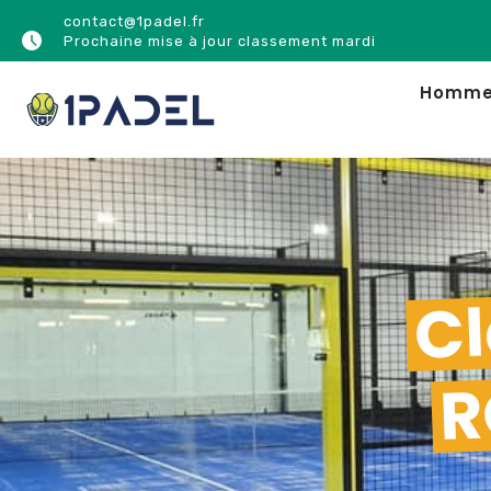
contact@1padel.fr
Prochaine mise à jour classement mardi
Homm
Cl
R