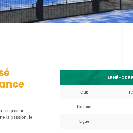
sé
LE MÉMO DE 
rance
Club
TC
Licence
te du joueur
 la passion, le
Ligue