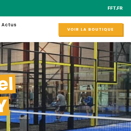
FFT.FR
Retr
NOUVEAU
Actus
VOIR LA BOUTIQUE
el
Y