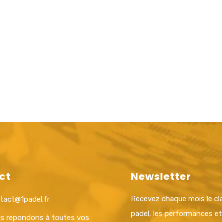
ct
Newsletter
Recevez chaque mois le c
tact@1padel.fr
padel, les performances e
s repondons à toutes vos