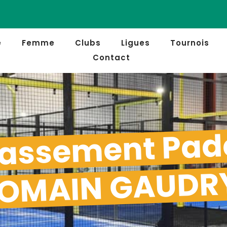
e
Femme
Clubs
Ligues
Tournois
Contact
assement Pad
OMAIN GAUDR