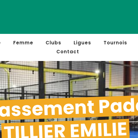
e
Femme
Clubs
Ligues
Tournois
Contact
assement Pad
TILLIER EMILIE