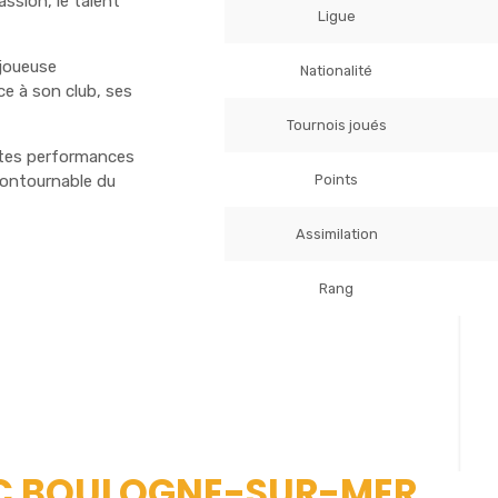
ssion, le talent
Ligue
 joueuse
Nationalité
e à son club, ses
Tournois joués
ntes performances
Points
ncontournable du
Assimilation
Rang
 TC BOULOGNE-SUR-MER