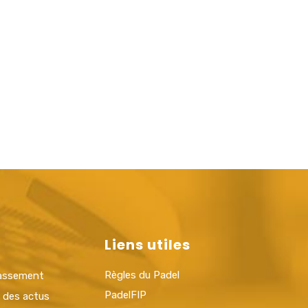
Liens utiles
Règles du Padel
lassement
PadelFIP
t des actus