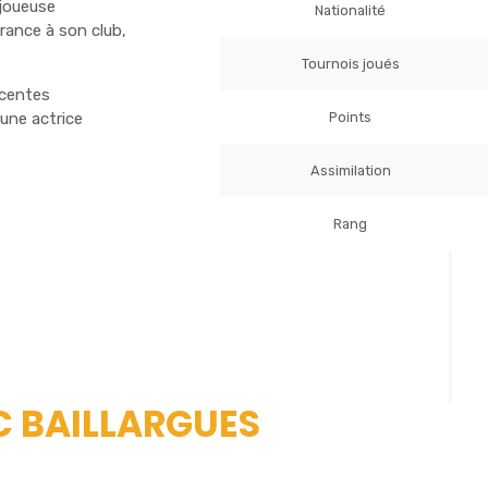
 joueuse
Nationalité
ance à son club,
Tournois joués
écentes
Points
une actrice
Assimilation
Rang
TC BAILLARGUES