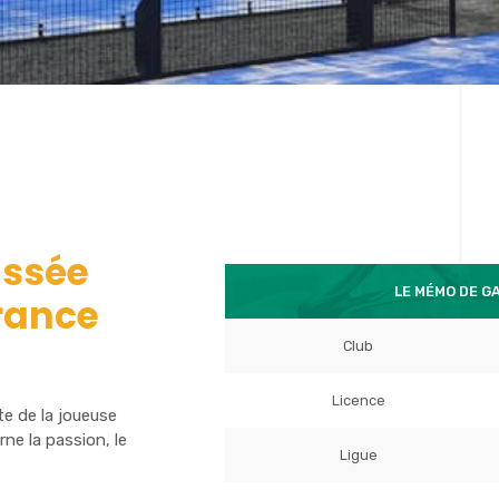
assée
LE MÉMO DE G
rance
Club
Licence
te de la joueuse
e la passion, le
Ligue