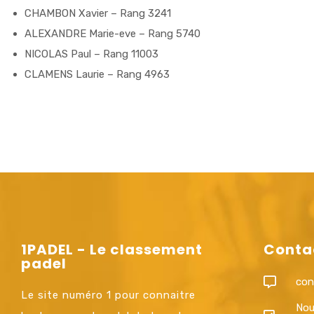
CHAMBON Xavier – Rang 3241
ALEXANDRE Marie-eve – Rang 5740
NICOLAS Paul – Rang 11003
CLAMENS Laurie – Rang 4963
1PADEL - Le classement
Conta
padel
con
Le site numéro 1 pour connaitre
Nou