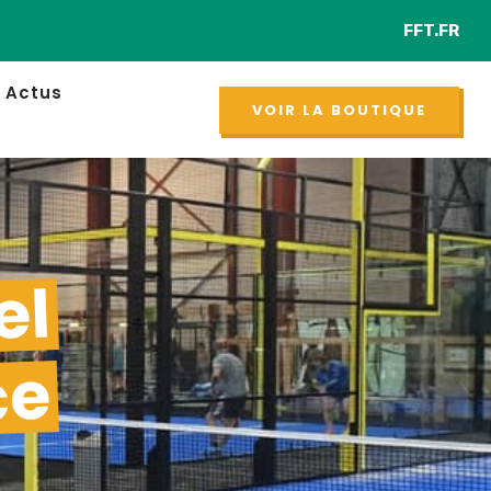
FFT.FR
Retrou
NOUVEAU
Actus
VOIR LA BOUTIQUE
el
ce