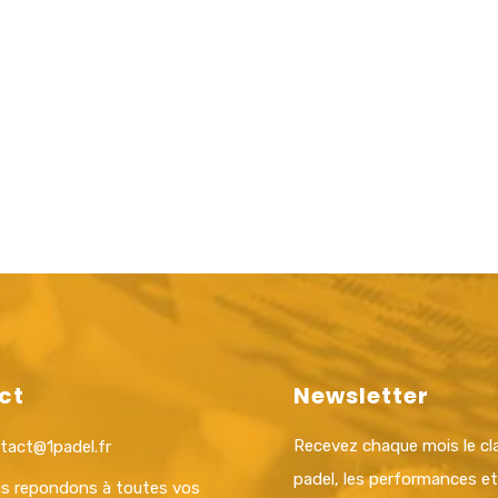
ct
Newsletter
Recevez chaque mois le c
tact@1padel.fr
padel, les performances e
s repondons à toutes vos