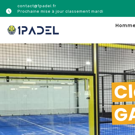
contact@1padel.fr
Prochaine mise à jour classement mardi
Homm
Cl
GA