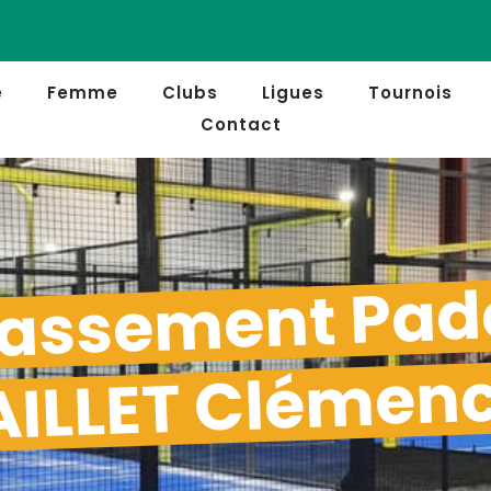
e
Femme
Clubs
Ligues
Tournois
Contact
assement Pad
ILLET Clémen