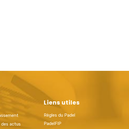
Liens utiles
Règles du Padel
lassement
PadelFIP
t des actus