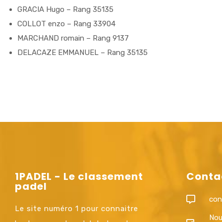
GRACIA Hugo – Rang 35135
COLLOT enzo – Rang 33904
MARCHAND romain – Rang 9137
DELACAZE EMMANUEL – Rang 35135
1PADEL - Le classement
Conta
padel
con
Le site numéro 1 pour connaitre
Nou