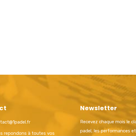
ct
Newsletter
Recevez chaque mois le c
tact@1padel.fr
padel, les performances e
s repondons à toutes vos