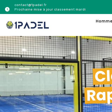
contact@1padel.fr
Prochaine mise à jour classement mardi
Homm
Cl
Ra