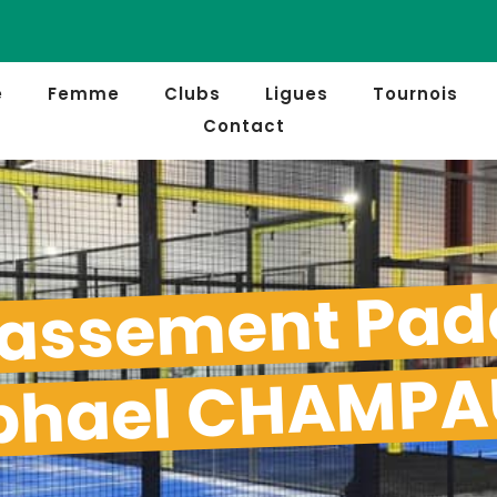
e
Femme
Clubs
Ligues
Tournois
Contact
assement Pad
phael CHAMP