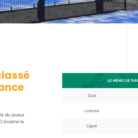
lassé
LE MÉMO DE R
rance
Club
Licence
te du joueur
 incarne la
Ligue