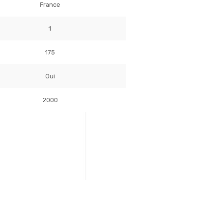
France
1
175
Oui
2000