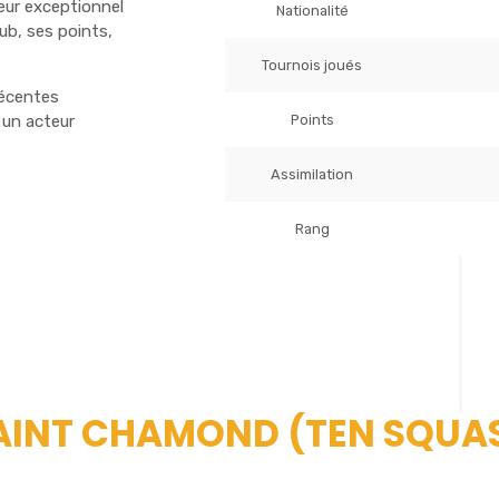
ueur exceptionnel
Nationalité
b, ses points,
Tournois joués
récentes
Points
 un acteur
Assimilation
Rang
 SAINT CHAMOND (TEN SQUA