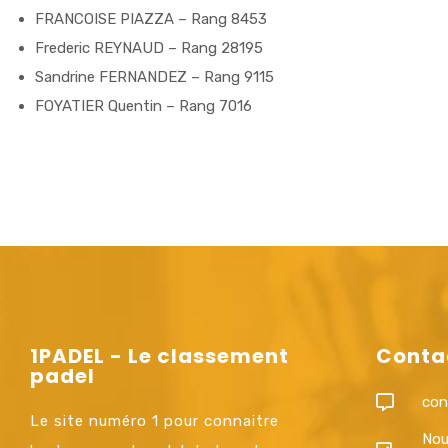
FRANCOISE PIAZZA – Rang 8453
Frederic REYNAUD – Rang 28195
Sandrine FERNANDEZ – Rang 9115
FOYATIER Quentin – Rang 7016
1PADEL - Le classement
Conta
padel
con
Le site numéro 1 pour connaitre
Nou