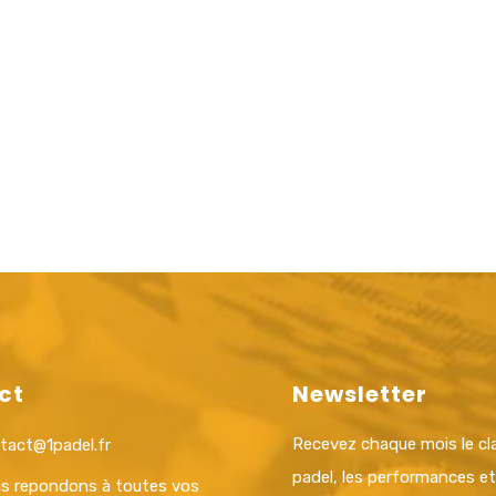
ct
Newsletter
Recevez chaque mois le c
tact@1padel.fr
padel, les performances e
s repondons à toutes vos