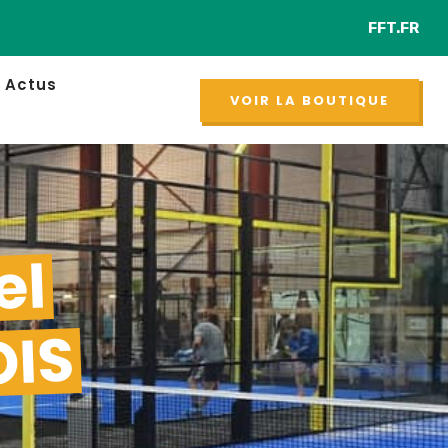
FFT.FR
Retrou
NOUVEAU
Actus
VOIR LA BOUTIQUE
el
OIS