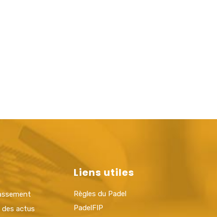
Liens utiles
Règles du Padel
lassement
PadelFIP
t des actus