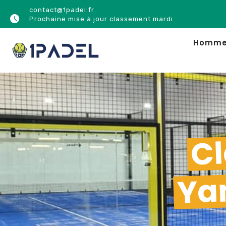
contact@1padel.fr
Prochaine mise à jour classement mardi
Homm
Cl
Ya