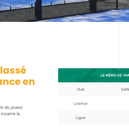
lassé
LE MÉMO DE YA
ance en
Club
SAI
Licence
te du joueur
incarne la
Ligue