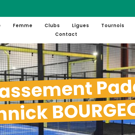
e
Femme
Clubs
Ligues
Tournois
Contact
assement Pad
nnick BOURGE