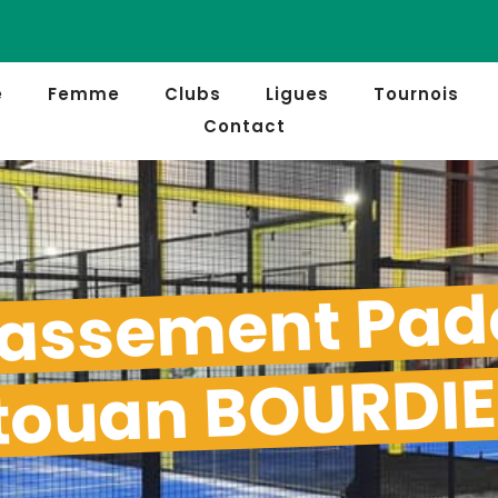
e
Femme
Clubs
Ligues
Tournois
Contact
assement Pad
itouan BOURDI