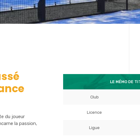
assé
LE MÉMO DE T
rance
Club
Licence
te du joueur
carne la passion,
Ligue