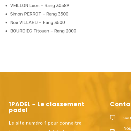
VEILLON Leon – Rang 30589
Simon PERROT – Rang 3500
Noé VILLARD – Rang 3500
BOURDIEC Titouan – Rang 2000
1PADEL - Le classement
Conta
padel
con
Le site numéro 1 pour connaitre
Nou