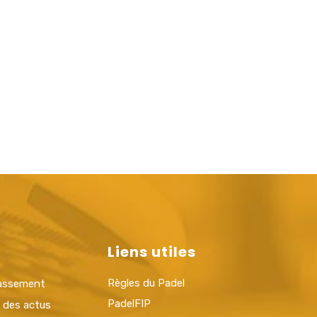
Liens utiles
Règles du Padel
lassement
PadelFIP
t des actus