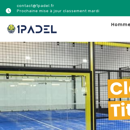
contact@1padel.fr
Prochaine mise à jour classement mardi
Homm
Cl
T