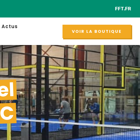
FFT.FR
Retr
NOUVEAU
Actus
VOIR LA BOUTIQUE
el
EC