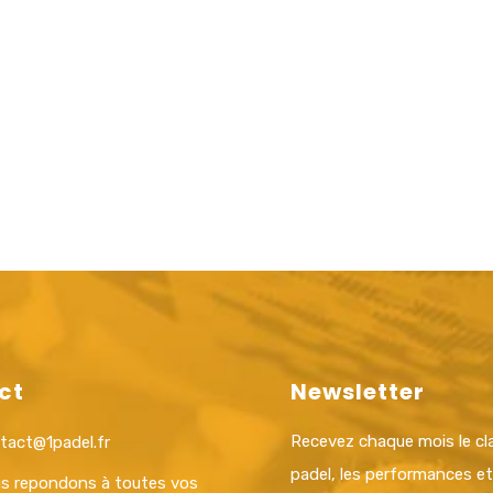
ct
Newsletter
Recevez chaque mois le c
tact@1padel.fr
padel, les performances e
s repondons à toutes vos