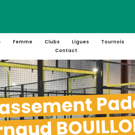
e
Femme
Clubs
Ligues
Tournois
Contact
assement Pad
rnaud BOUILL