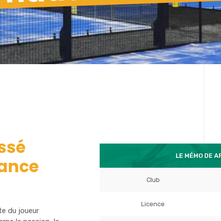
ssé
LE MÉMO DE A
rance
Club
Licence
te du joueur