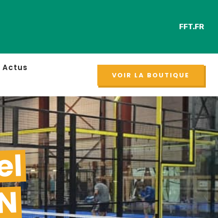
FFT.FR
Retro
NOUVEAU
Actus
VOIR LA BOUTIQUE
el
ON