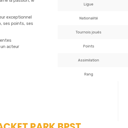
ne la passion, le
Ligue
ueur exceptionnel
Nationalité
 ses points, ses
Tournois joués
centes
Points
 un acteur
Assimilation
Rang
RACKET PARK BPST