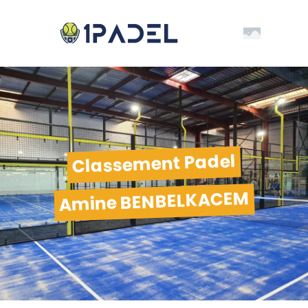
Classement Padel
Amine BENBELKACEM