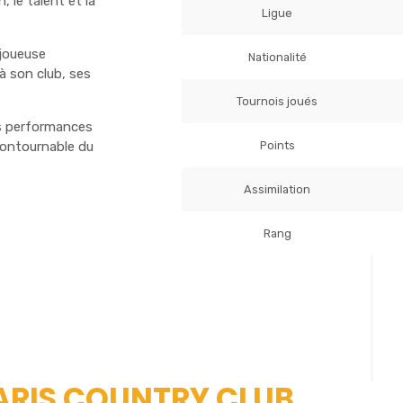
, le talent et la
Ligue
 joueuse
Nationalité
à son club, ses
Tournois joués
es performances
Points
ncontournable du
Assimilation
Rang
PARIS COUNTRY CLUB