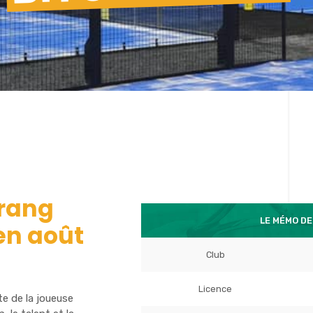
 rang
LE MÉMO DE
en août
Club
Licence
te de la joueuse