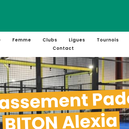
e
Femme
Clubs
Ligues
Tournois
Contact
assement Pad
BITON Alexia