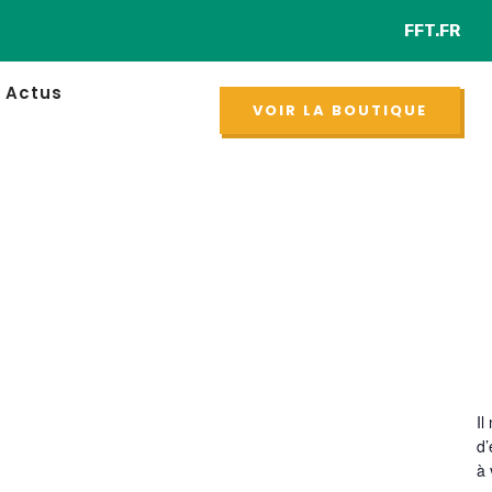
FFT.FR
NOUVEAU
Actus
VOIR LA BOUTIQUE
Il
d
à 