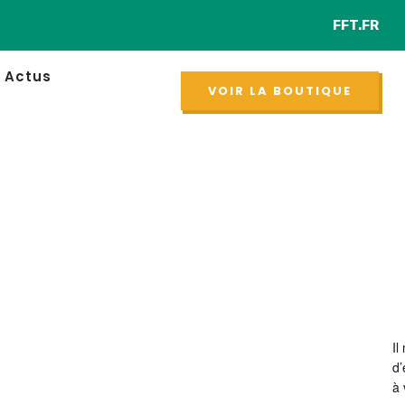
FFT.FR
NOUVEAU
Actus
VOIR LA BOUTIQUE
Il
d
à 