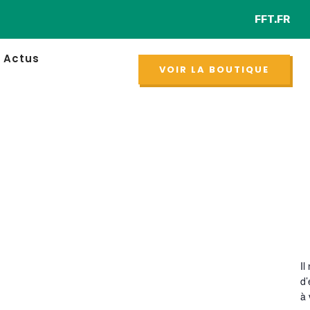
FFT.FR
Ret
NOUVEAU
Actus
VOIR LA BOUTIQUE
Il
d
à 