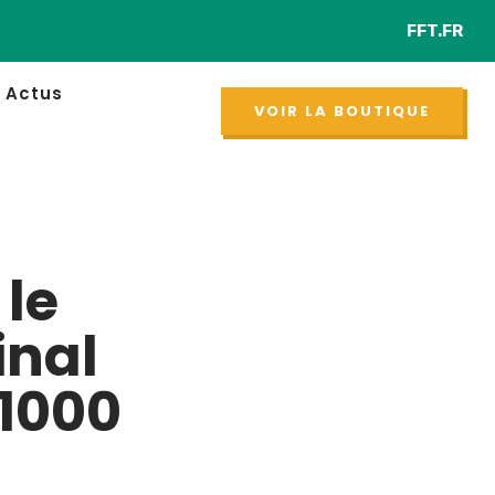
FFT.FR
Retrouver chaq
NOUVEAU
Actus
VOIR LA BOUTIQUE
 le
inal
p1000