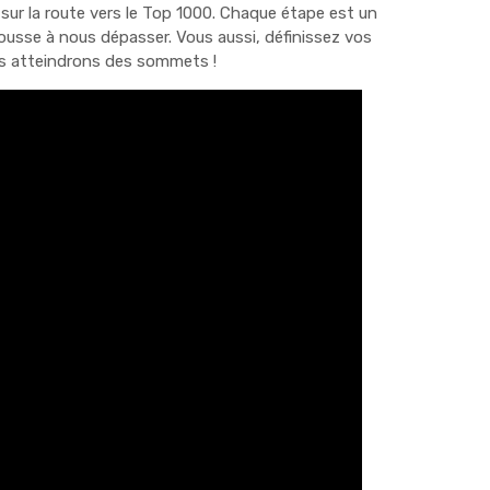
e sur la route vers le Top 1000. Chaque étape est un
usse à nous dépasser. Vous aussi, définissez vos
s atteindrons des sommets !