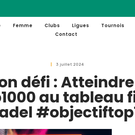
e
Femme
Clubs
Ligues
Tournois
Contact
3 juillet 2024
n défi : Atteindre
1000 au tableau f
adel #objectifto