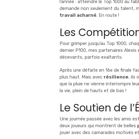
l’année : atteindre le Top 1000 au tab
demande non seulement du talent, m
travail acharné
. En route !
Les Compétitio
Pour grimper jusqu’au Top 1000, chaq
dernier P100, mes partenaires Alexi
décevants, parfois exaltants.
Après une défaite en 16e de finale fac
plus haut. Mais avec
résilience
, il
que la pluie ne vienne interrompre l
la vie, plein de hauts et de bas !
Le Soutien de l
Une journée passée avec les amis est
deux joueurs qui montrent de belles
jouer avec des camarades motivés e