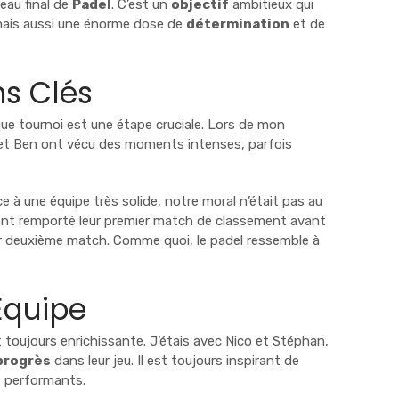
leau final de
Padel
. C’est un
objectif
ambitieux qui
ais aussi une énorme dose de
détermination
et de
ns Clés
ue tournoi est une étape cruciale. Lors de mon
s et Ben ont vécu des moments intenses, parfois
e à une équipe très solide, notre moral n’était pas au
s ont remporté leur premier match de classement avant
eur deuxième match. Comme quoi, le padel ressemble à
’Équipe
 toujours enrichissante. J’étais avec Nico et Stéphan,
progrès
dans leur jeu. Il est toujours inspirant de
t performants.