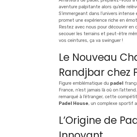
Amateurs de padel, préparez-vous à 
aventure palpitante alors qu’elle re
S’immergeant dans l’univers intense
promet une expérience riche en émoti
Restez avec nous pour découvrir en 
secouer les terrains et peut-être mê
vos ceintures, ça va swinguer !
Le Nouveau Cha
Randjbar chez 
Figure emblématique du
padel
frança
France, n’est jamais là où on l’atten
remarqué à l’étranger, cette compétitr
Padel House
, un complexe sportif 
L’Origine de Pa
Innovant