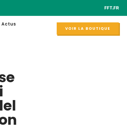
FFT.FR
Retrouver chaque 
NOUVEAU
Actus
VOIR LA BOUTIQUE
se
i
del
son