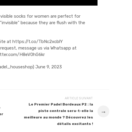
isible socks for women are perfect for
"invisible" because they are flush with the
ite at
https://t.co/TbNc2xcblY
t request, message us via Whatsapp at
itter.com/H8eV0hG6kr
adel_houseshop)
June 9, 2023
ARTICLE SUIVANT
Le Premier Padel Bordeaux P2 : la
e
→
piste centrale sera-t-elle la
er
meilleure au monde ? Découvrez les
détails excitants !