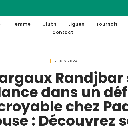
e
Femme
Clubs
Ligues
Tournois
Contact
6 juin 2024
argaux Randjbar 
lance dans un déf
croyable chez Pa
use : Découvrez 