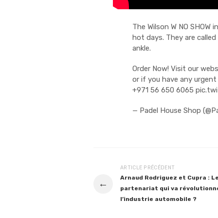
The Wilson W NO SHOW inv
hot days. They are called 
ankle.
Order Now! Visit our webs
or if you have any urgen
+971 56 650 6065
pic.tw
— Padel House Shop (@P
ARTICLE PRÉCÉDENT
Arnaud Rodriguez et Cupra : L
←
partenariat qui va révolutionn
l’industrie automobile ?