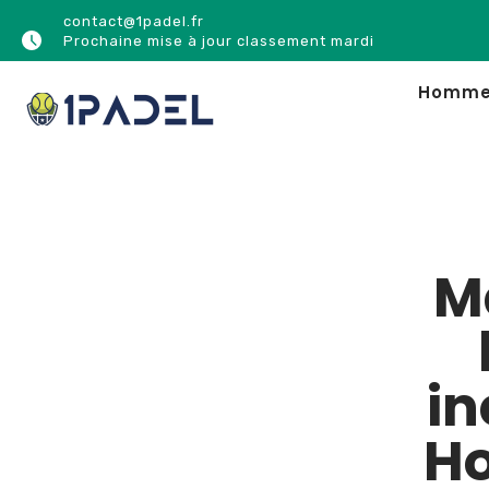
contact@1padel.fr
Prochaine mise à jour classement mardi
Homm
M
in
Ho