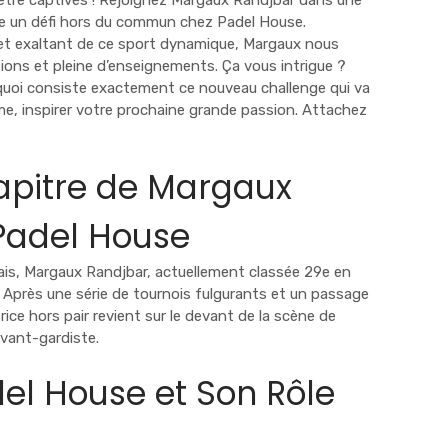
être captivés ! Rejoignez Margaux Randjbar dans une
lève un défi hors du commun chez Padel House.
 et exaltant de ce sport dynamique, Margaux nous
ons et pleine d’enseignements. Ça vous intrigue ?
quoi consiste exactement ce nouveau challenge qui va
me, inspirer votre prochaine grande passion. Attachez
pitre de Margaux
Padel House
is, Margaux Randjbar, actuellement classée 29e en
d. Après une série de tournois fulgurants et un passage
ice hors pair revient sur le devant de la scène de
avant-gardiste.
del House et Son Rôle