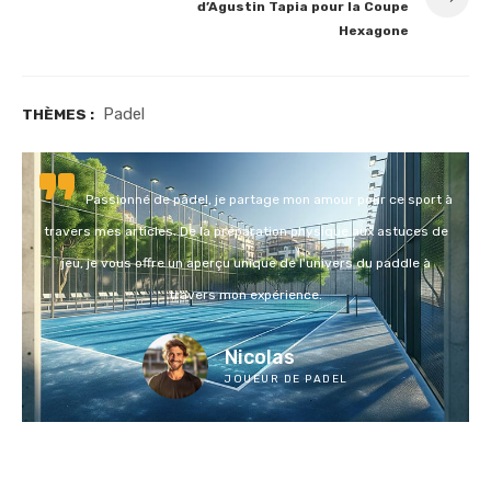
d’Agustin Tapia pour la Coupe
Hexagone
Padel
THÈMES :
Passionné de padel, je partage mon amour pour ce sport à
travers mes articles. De la préparation physique aux astuces de
jeu, je vous offre un aperçu unique de l'univers du paddle à
travers mon expérience.
Nicolas
JOUEUR DE PADEL