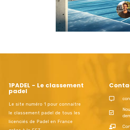
1PADEL - Le classement
Conta
padel
con
Le site numéro 1 pour connaitre
Nou
le classement padel de tous les
dem
licenciés de Padel en France
Con