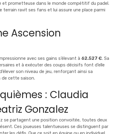
 et prometteuse dans le monde compétitif du padel.
 terrain ravit ses fans et lui assure une place parmi
Une Ascension
impressionne avec ses gains s’élevant à
62.527 €
. Sa
ersaires et à exécuter des coups décisifs font d’elle
d’élever son niveau de jeu, renforçant ainsi sa
s de cette saison.
nquièmes : Claudia
atriz Gonzalez
ez se partagent une position convoitée, toutes deux
résent. Ces joueuses talentueuses se distinguent par
nter les défis. Que ce soit en équipe ou en individuel,