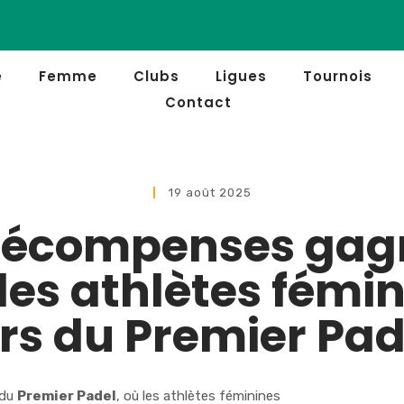
e
Femme
Clubs
Ligues
Tournois
Contact
19 août 2025
 récompenses gag
les athlètes fémi
ors du Premier Pad
 du
Premier Padel
, où les athlètes féminines