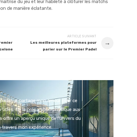
aîtrise du jeu et leur habileté à clôturer les matchs
son de manière éclatante.
ARTICLE SUIVANT
→
Premier
Les meilleures plateformes pour
rcelone
parier sur le Premier Padel
padel, je partage mon amour pour ce
rticles. De la préparation physique aux
s offre un aperçu unique de l'univers du
à travers mon expérience.