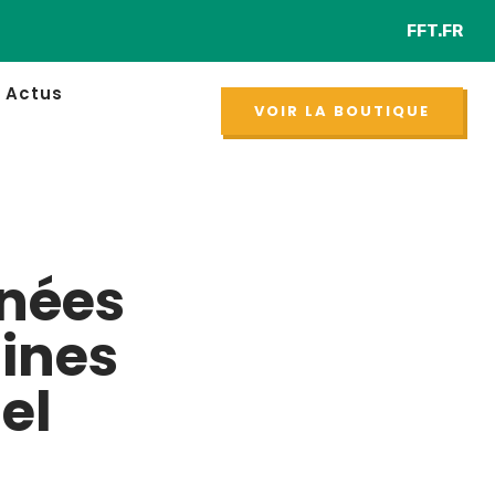
FFT.FR
Re
NOUVEAU
Actus
VOIR LA BOUTIQUE
nées
nines
el