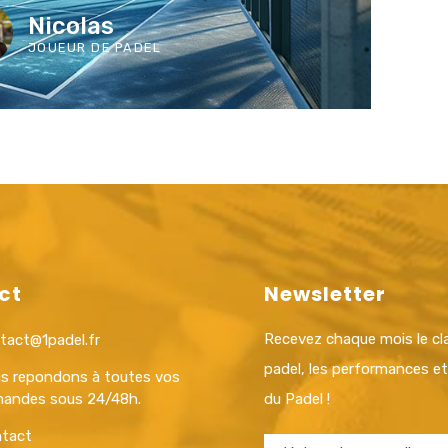
Nicolas
JOUEUR DE PADEL
ct
Newsletter
Recevez chaque mois le c
tact@1padel.fr
padel, les performances e
s repondons à toutes vos
andes sous 24/48h.
du Padel !
tact