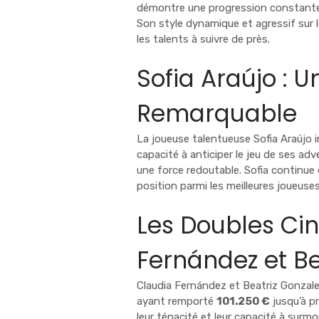
démontre une progression constante
Son style dynamique et agressif sur le
les talents à suivre de près.
Sofia Araújo : 
Remarquable
La joueuse talentueuse Sofia Araújo 
capacité à anticiper le jeu de ses adv
une force redoutable. Sofia continue 
position parmi les meilleures joueuse
Les Doubles Ci
Fernández et Be
Claudia Fernández et Beatriz Gonzal
ayant remporté
101.250 €
jusqu’à p
leur ténacité et leur capacité à surmo