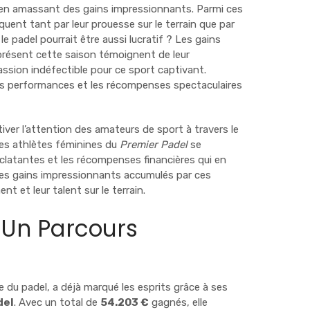
t en amassant des gains impressionnants. Parmi ces
uent tant par leur prouesse sur le terrain que par
le padel pourrait être aussi lucratif ? Les gains
présent cette saison témoignent de leur
passion indéfectible pour ce sport captivant.
s performances et les récompenses spectaculaires
ver l’attention des amateurs de sport à travers le
es athlètes féminines du
Premier Padel
se
clatantes et les récompenses financières qui en
 les gains impressionnants accumulés par ces
t et leur talent sur le terrain.
 Un Parcours
 du padel, a déjà marqué les esprits grâce à ses
del
. Avec un total de
54.203 €
gagnés, elle