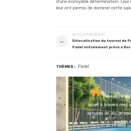
d’une incroyable détermination. Leur m
leur ont permis de dominer cette sai
ARTICLE PRÉCÉDENT
←
Délocalisation du tournoi de 
Padel initialement prévu à Ba
Padel
THÈMES :
Passionné de 
sport à travers mes a
astuces de jeu, je vou
paddle 