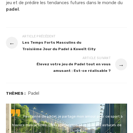
jeu et de prédire les tendances futures dans le monde du
padel
.
ARTICLE PRÉCÉDENT
←
Les Temps Forts Masculins du
Troisième Jour du Padel à Koweït City
ARTICLE SUIVANT
→
Élevez votre jeu de Padel tout en vous
amusant : Est-ce réalisable ?
Padel
THÈMES :
Passionné de padel, je partage mon amour pour ce sport à
travers mes articles. De la préparation physique aux astuces de