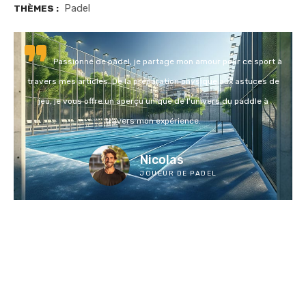
Padel
THÈMES :
Passionné de padel, je partage mon amour pour ce sport à
travers mes articles. De la préparation physique aux astuces de
jeu, je vous offre un aperçu unique de l'univers du paddle à
travers mon expérience.
Nicolas
JOUEUR DE PADEL