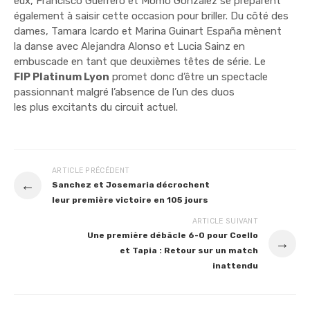
eux, Francisco Guerrero et Momo Gonzalez se préparent
également à saisir cette occasion pour briller. Du côté des
dames, Tamara Icardo et Marina Guinart España mènent
la danse avec Alejandra Alonso et Lucia Sainz en
embuscade en tant que deuxièmes têtes de série. Le
FIP Platinum Lyon
promet donc d’être un spectacle
passionnant malgré l’absence de l’un des duos
les plus excitants du circuit actuel.
ARTICLE PRÉCÉDENT
←
Sanchez et Josemaria décrochent
leur première victoire en 105 jours
ARTICLE SUIVANT
Une première débâcle 6-0 pour Coello
→
et Tapia : Retour sur un match
inattendu