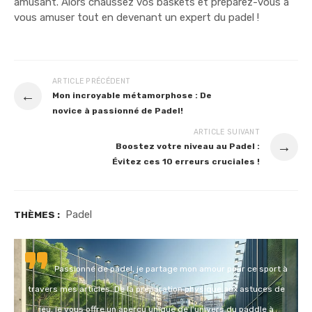
amusant. Alors chaussez vos baskets et préparez-vous à
vous amuser tout en devenant un expert du padel !
ARTICLE PRÉCÉDENT
←
Mon incroyable métamorphose : De
novice à passionné de Padel!
ARTICLE SUIVANT
→
Boostez votre niveau au Padel :
Évitez ces 10 erreurs cruciales !
Padel
THÈMES :
Passionné de padel, je partage mon amour pour ce sport à
travers mes articles. De la préparation physique aux astuces de
jeu, je vous offre un aperçu unique de l'univers du paddle à