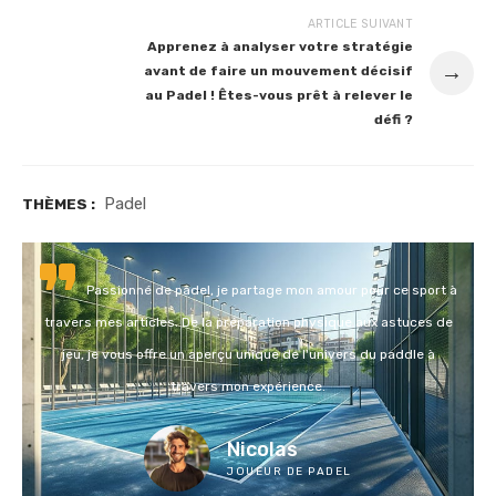
ARTICLE SUIVANT
Apprenez à analyser votre stratégie
→
avant de faire un mouvement décisif
au Padel ! Êtes-vous prêt à relever le
défi ?
Padel
THÈMES :
Passionné de padel, je partage mon amour pour ce sport à
travers mes articles. De la préparation physique aux astuces de
jeu, je vous offre un aperçu unique de l'univers du paddle à
travers mon expérience.
Nicolas
JOUEUR DE PADEL