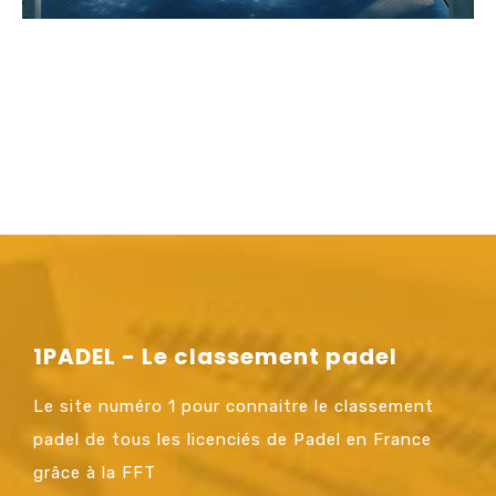
1PADEL - Le classement padel
Le site numéro 1 pour connaitre le classement
padel de tous les licenciés de Padel en France
grâce à la FFT