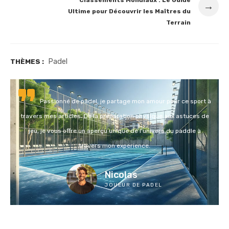
→
Ultime pour Découvrir les Maîtres du
Terrain
Padel
THÈMES :
Passionné de padel, je partage mon amour pour ce sport à
travers mes articles. De la préparation physique aux astuces de
jeu, je vous offre un aperçu unique de l'univers du paddle à
travers mon expérience.
Nicolas
JOUEUR DE PADEL