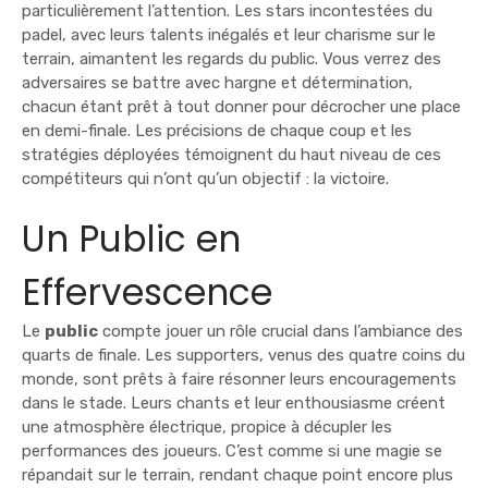
particulièrement l’attention. Les stars incontestées du
padel, avec leurs talents inégalés et leur charisme sur le
terrain, aimantent les regards du public. Vous verrez des
adversaires se battre avec hargne et détermination,
chacun étant prêt à tout donner pour décrocher une place
en demi-finale. Les précisions de chaque coup et les
stratégies déployées témoignent du haut niveau de ces
compétiteurs qui n’ont qu’un objectif : la victoire.
Un Public en
Effervescence
Le
public
compte jouer un rôle crucial dans l’ambiance des
quarts de finale. Les supporters, venus des quatre coins du
monde, sont prêts à faire résonner leurs encouragements
dans le stade. Leurs chants et leur enthousiasme créent
une atmosphère électrique, propice à décupler les
performances des joueurs. C’est comme si une magie se
répandait sur le terrain, rendant chaque point encore plus