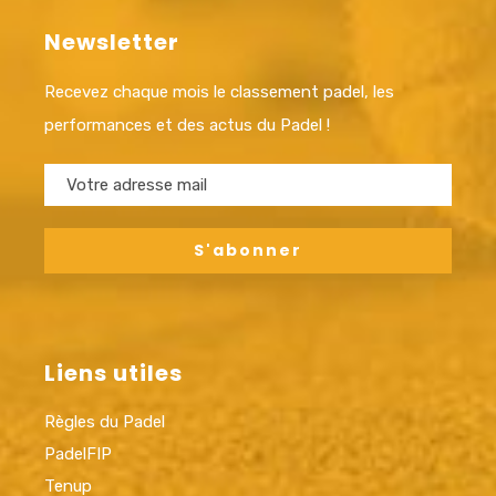
Newsletter
Recevez chaque mois le classement padel, les
performances et des actus du Padel !
Liens utiles
Règles du Padel
PadelFIP
Tenup