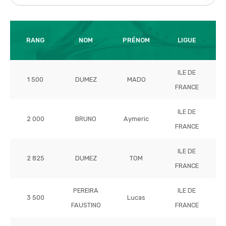
T
RANG
NOM
PRÉNOM
LIGUE
ILE DE
1 500
DUMEZ
MADO
FRANCE
ILE DE
2 000
BRUNO
Aymeric
FRANCE
ILE DE
2 825
DUMEZ
TOM
FRANCE
PEREIRA
ILE DE
3 500
Lucas
FAUSTINO
FRANCE