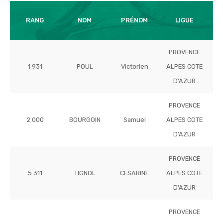
T
RANG
NOM
PRÉNOM
LIGUE
PROVENCE
1 931
POUL
Victorien
ALPES COTE
D'AZUR
PROVENCE
2 000
BOURGOIN
Samuel
ALPES COTE
D'AZUR
PROVENCE
5 311
TIGNOL
CESARINE
ALPES COTE
D'AZUR
PROVENCE